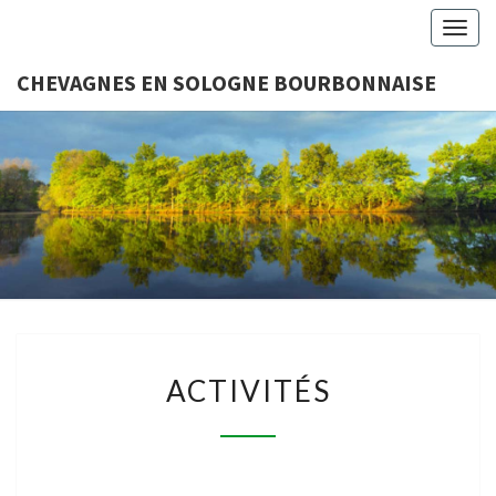
Togg
navig
CHEVAGNES EN SOLOGNE BOURBONNAISE
CHEVAGN
Association
Loi 1901
SOLO
BOURBON
ACTIVITÉS
ACTIVITÉS