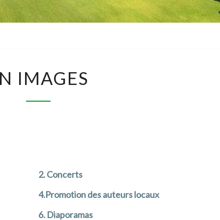
BOUR
EN
N IMAGES
IMAGES
2. Concerts
4.
Promotion
des auteurs locaux
6. Diaporamas