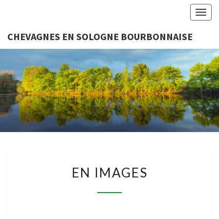
Togg
navig
CHEVAGNES EN SOLOGNE BOURBONNAISE
CHEVAGN
Association
Loi 1901
SOLO
BOURBON
EN
EN IMAGES
IMAGES