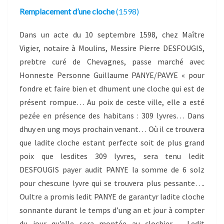
Remplacement d’une cloche
(1598)
Dans un acte du 10 septembre 1598, chez Maître
Vigier, notaire à Moulins, Messire Pierre DESFOUGIS,
prebtre curé de Chevagnes, passe marché avec
Honneste Personne Guillaume PANYE/PAVYE « pour
fondre et faire bien et dhument une cloche qui est de
présent rompue… Au poix de ceste ville, elle a esté
pezée en présence des habitans : 309 lyvres… Dans
dhuy en ung moys prochain venant… Où il ce trouvera
que ladite cloche estant perfecte soit de plus grand
poix que lesdites 309 lyvres, sera tenu ledit
DESFOUGIS payer audit PANYE la somme de 6 solz
pour chescune lyvre qui se trouvera plus pessante….
Oultre a promis ledit PANYE de garantyr ladite cloche
sonnante durant le temps d’ung an et jour à compter
du jour qu’elle sera montée au clochier…. Ledit