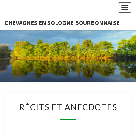
Togg
navig
CHEVAGNES EN SOLOGNE BOURBONNAISE
CHEVAGN
Association
Loi 1901
SOLO
BOURBON
RÉCITS
RÉCITS ET ANECDOTES
ET
ANECDOTES