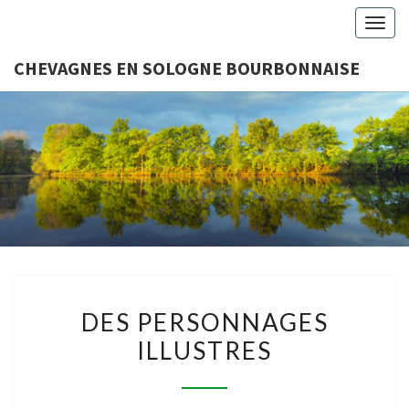
Togg
navig
CHEVAGNES EN SOLOGNE BOURBONNAISE
CHEVAGN
Association
Loi 1901
SOLO
BOURBON
DES
DES PERSONNAGES
PERSONNAGES
ILLUSTRES
ILLUSTRES