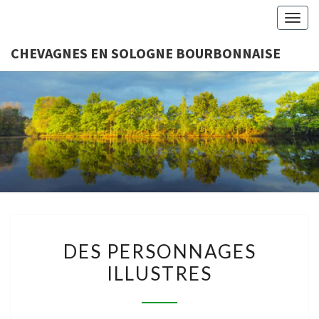
Togg
navig
CHEVAGNES EN SOLOGNE BOURBONNAISE
CHEVAGN
Association
Loi 1901
SOLO
BOURBON
DES
DES PERSONNAGES
PERSONNAGES
ILLUSTRES
ILLUSTRES