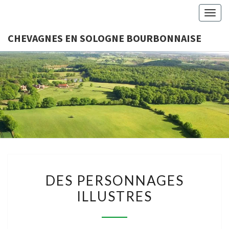
Togg
navig
CHEVAGNES EN SOLOGNE BOURBONNAISE
CHEVAGN
Association
Loi 1901
SOLO
BOURBON
DES
DES PERSONNAGES
PERSONNAGES
ILLUSTRES
ILLUSTRES